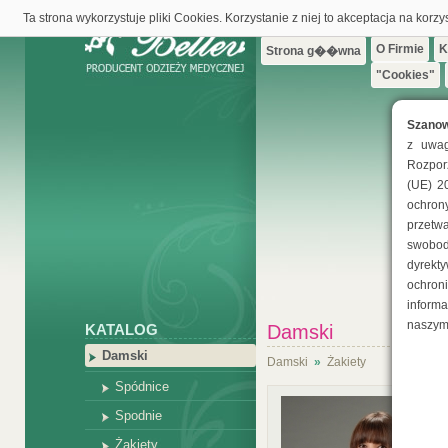
Ta strona wykorzystuje pliki Cookies. Korzystanie z niej to akceptacja na korzy
O Firmie
K
Strona g��wna
"Cookies"
Szano
z uwag
Rozpor
(UE) 2
ochr
przet
swobod
dyrek
ochro
inform
naszym
KATALOG
Damski
Damski
Damski
»
Żakiety
Spódnice
Spodnie
Żakiety