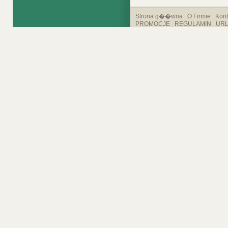
Strona g��wna
O Firmie
Kont
PROMOCJE
REGULAMIN
UR