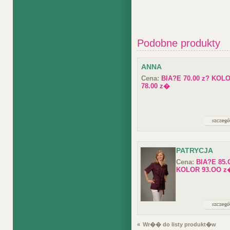
Podobne produkty
ANNA
Cena:
BIA?E 70.00 z? KOL
78.00 z�
PATRYCJA
Cena:
BIA?E 85.
KOLOR 93.OO z
«
Wr�� do listy produkt�w