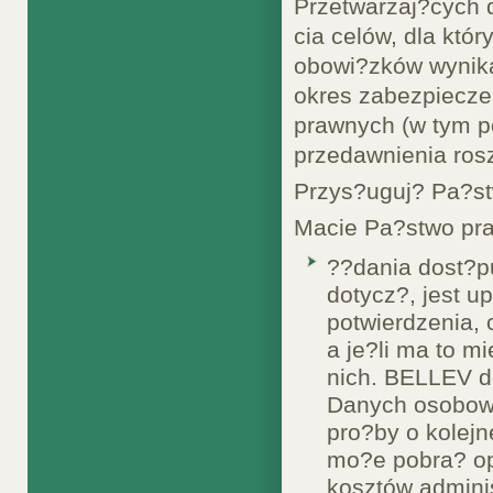
Przetwarzaj?cych 
cia celów, dla kt
obowi?zków wynika
okres zabezpiecze
prawnych (w tym p
przedawnienia ros
Przys?uguj? Pa?s
Macie Pa?stwo pr
??dania dost?p
dotycz?, jest 
potwierdzenia,
a je?li ma to m
nich. BELLEV d
Danych osobowy
pro?by o kolejn
mo?e pobra? op
kosztów admini