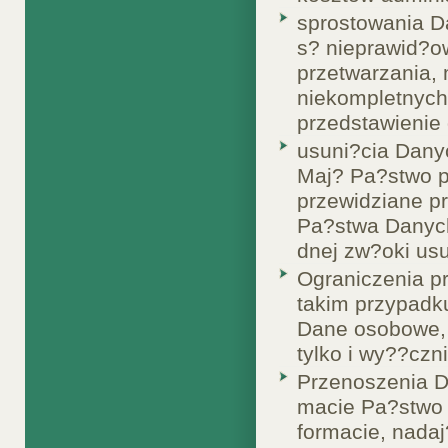
sprostowania D
s? nieprawid?o
przetwarzania,
niekompletnych
przedstawienie
usuni?cia Dany
Maj? Pa?stwo p
przewidziane p
Pa?stwa Danyc
dnej zw?oki us
Ograniczenia p
takim przypadk
Dane osobowe, 
tylko i wy??czn
Przenoszenia 
macie Pa?stwo
formacie, nada