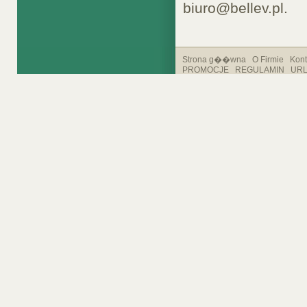
biuro@bellev.pl.
Strona g��wna
O Firmie
Kont
PROMOCJE
REGULAMIN
UR