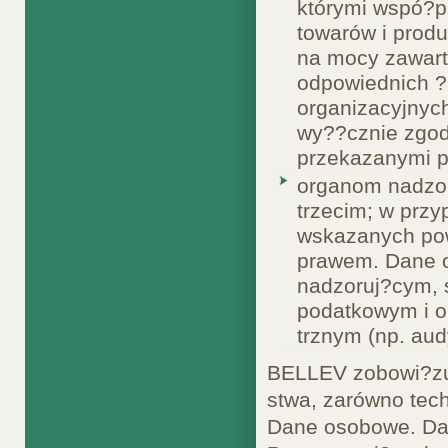
którymi wspó?pr
towarów i prod
na mocy zawar
odpowiednich ?
organizacyjnyc
wy??cznie zgod
przekazanymi 
organom nadzo
trzecim; w przy
wskazanych po
prawem. Dane 
nadzoruj?cym, 
podatkowym i o
trznym (np. au
BELLEV zobowi?zuj
stwa, zarówno tech
Dane osobowe. Da