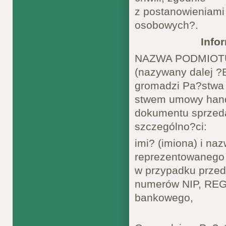
z postanowieniami 
osobowych?.
Info
NAZWA PODMIOTU z
(nazywany dalej ?
gromadzi Pa?stwa
stwem umowy hand
dokumentu sprzed
szczególno?ci:
imi? (imiona) i na
reprezentowanego 
w przypadku przed
numerów NIP, REG
bankowego,