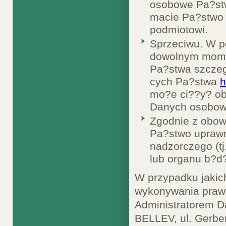
osobowe Pa?stw
macie Pa?stwo
podmiotowi.
Sprzeciwu. W p
dowolnym momen
Pa?stwa szczeg
cych Pa?stwa
h
mo?e ci??y? ob
Danych osobow
Zgodnie z obow
Pa?stwo uprawn
nadzorczego (t
lub organu b?d
W przypadku jakic
wykonywania praw 
Administratorem 
BELLEV, ul. Gerbe