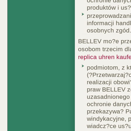
ochronie danyc
produktów i us
przeprowadzani
informacji han
osobnych zgód
BELLEV mo?e prze
osobom trzecim dl
replica uhren kauf
podmiotom, z 
(?Przetwarzaj?c
realizacji obo
praw BELLEV zg
uzasadnionego 
ochronie dany
przekazywa? Pa
windykacyjne, 
wiadcz?ce us?ug