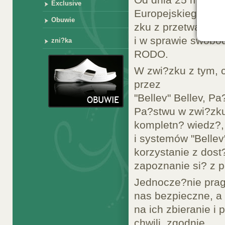
Exclusive
Europejskiego i R
Obuwie
zku z przetwarza
i w sprawie swobo
zni?ka
RODO.
W zwi?zku z tym, 
przez
"Bellev" Bellev, 
Pa?stwu w zwi?zku
kompletn? wiedz?,
i systemów "Belle
korzystanie z dost
zapoznanie si? z p
Jednocze?nie prag
nas bezpieczne, a
na ich zbieranie 
chwili, zgodnie