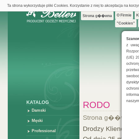
Ta strona wykorzystuje pliki Cookies. Korzystanie z niej to akceptacja na korzy
O Firmie
K
Strona g��wna
"Cookies"
Szano
z uwag
Rozpor
(UE) 2
ochr
przet
swobod
dyrek
ochro
inform
naszym
KATALOG
RODO
Damski
Strona g��wna
»
Męski
Drodzy Klienci,
Professional
Od dnia 25 maja 2