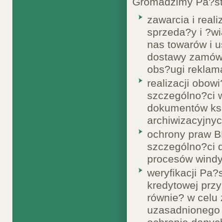
Gromadzimy Pa?st
zawarcia i real
sprzeda?y i ?w
nas towarów i 
dostawy zamówio
obs?ugi reklama
realizacji obo
szczególno?ci w
dokumentów ksi
archiwizacyjnyc
ochrony praw B
szczególno?ci 
procesów windy
weryfikacji Pa?
kredytowej przy
równie? w celu
uzasadnionego 